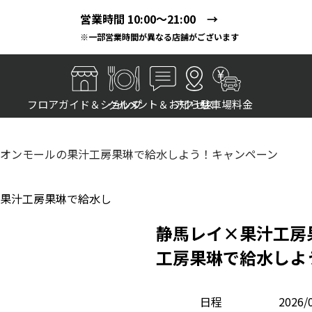
営業時間 10:00～21:00 →
※一部営業時間が異なる店舗がございます
フロアガイド＆ショップ
グルメ
イベント＆お知らせ
アクセス
駐車場料金
オンモールの果汁工房果琳で給水しよう！キャンペーン
静馬レイ×果汁工房
工房果琳で給水しよ
日程
2026/