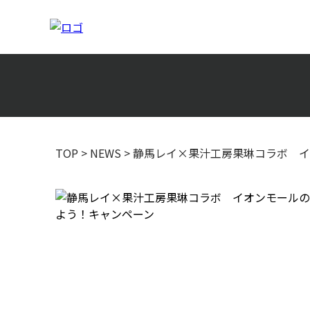
TOP
>
NEWS
>
静馬レイ×果汁工房果琳コラボ イ