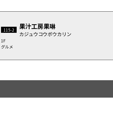
果汁工房果琳
115-2
カジュウコウボウカリン
1F
グルメ