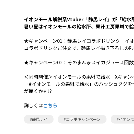
イオンモール解説系Vtuber『静馬レイ』が「給
暑い夏はイオンモールの給水所、果汁工房果琳で給
★キャンペーン01：静馬レイコラボドリンク イ
コラボドリンクご注文で、静馬レイ描き下ろしの限
★キャンペーン02：そのまんまスイカジュース回
＜同時開催＞イオンモールの果琳で給水 Xキャン
「#イオンモールの果琳で給水」のハッシュタグを
が届くかも!?
詳しくは
こちら
#静馬レイ
#コラボキャンペーン
#イオン