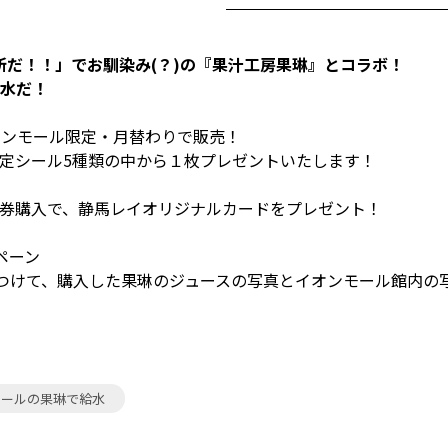
水所だ！！」でお馴染み(？)の『果汁工房果琳』とコラボ！
水だ！
オンモール限定・月替わりで販売！
定シール5種類の中から１枚プレゼントいたします！
数券購入で、静馬レイオリジナルカードをプレゼント！
ペーン
つけて、購入した果琳のジュースの写真とイオンモール館内の
モールの果琳で給水