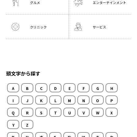
グルメ
エンターテインメント
クリニック
サービス
頭文字から探す
A
B
C
D
E
F
G
H
I
J
K
L
M
N
O
P
Q
R
S
T
U
V
W
X
Y
Z