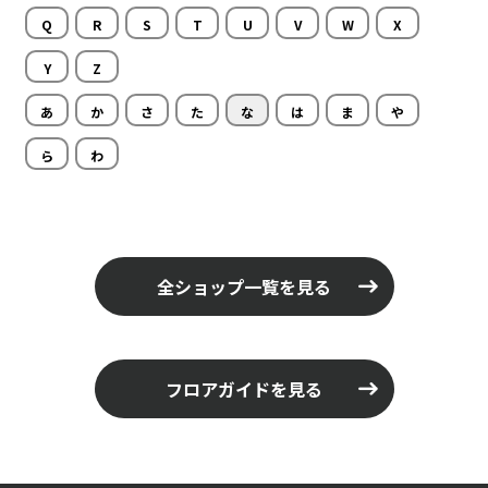
Q
R
S
T
U
V
W
X
Y
Z
あ
か
さ
た
な
は
ま
や
ら
わ
全ショップ一覧を見る
フロアガイドを見る