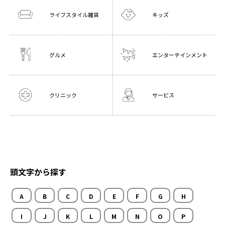
ライフスタイル雑貨
キッズ
グルメ
エンターテインメント
クリニック
サービス
頭文字から探す
A
B
C
D
E
F
G
H
I
J
K
L
M
N
O
P