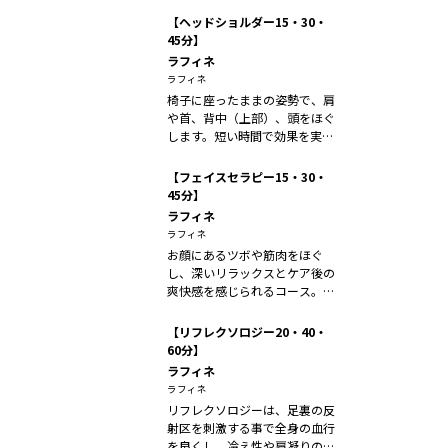
【ヘッドショルダー15・30・
45分】
ラフィネ
ラフィネ
椅子に座ったままの姿勢で、肩
や首、背中（上部）、頭をほぐ
します。短い時間で効果を実感
でき、お急...
【フェイスセラピー15・30・
45分】
ラフィネ
ラフィネ
お顔にあるツボや筋肉をほぐ
し、深いリラックスとケア後の
爽快感を感じられるコース。目
のお疲れやお...
【リフレクソロジー20・40・
60分】
ラフィネ
ラフィネ
リフレクソロジーは、足裏の反
射区を刺激する事で全身の血行
を良くし、冷え性や肩凝りの改