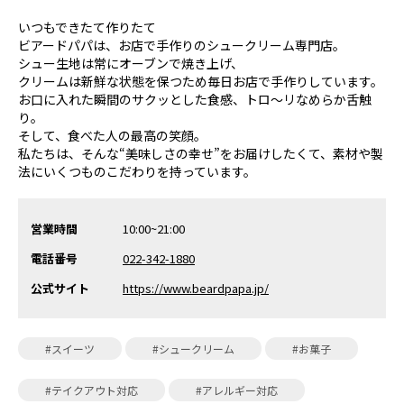
いつもできたて作りたて
ビアードパパは、お店で手作りのシュークリーム専門店。
シュー生地は常にオーブンで焼き上げ、
クリームは新鮮な状態を保つため毎日お店で手作りしています。
お口に入れた瞬間のサクッとした食感、トロ〜リなめらか舌触
り。
そして、食べた人の最高の笑顔。
私たちは、そんな“美味しさの幸せ”をお届けしたくて、素材や製
法にいくつものこだわりを持っています。
営業時間
10:00~21:00
電話番号
022-342-1880
公式サイト
https://www.beardpapa.jp/
#スイーツ
#シュークリーム
#お菓子
#テイクアウト対応
#アレルギー対応