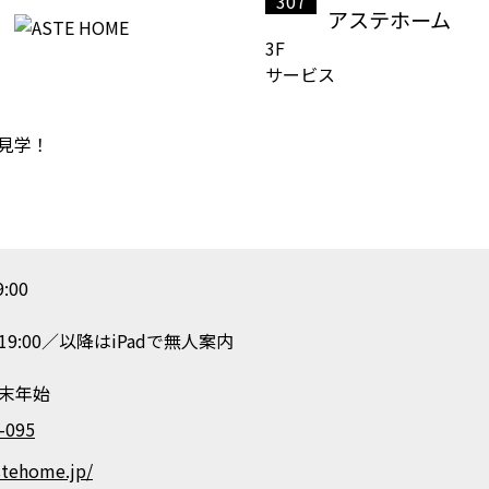
307
アステホーム
3F
サービス
と見学！
:00
19:00／以降はiPadで無人案内
年末年始
-095
stehome.jp/