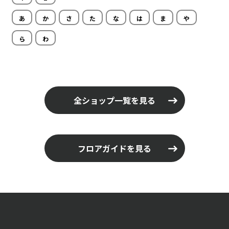
あ
か
さ
た
な
は
ま
や
ら
わ
全ショップ一覧を見る
フロアガイドを見る