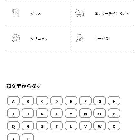
グルメ
エンターテインメント
クリニック
サービス
頭文字から探す
A
B
C
D
E
F
G
H
I
J
K
L
M
N
O
P
Q
R
S
T
U
V
W
X
Y
Z