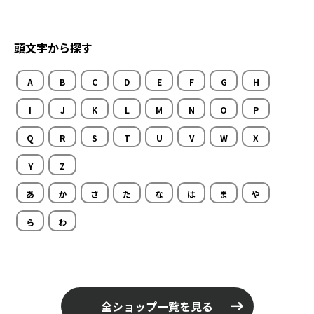
頭文字から探す
A
B
C
D
E
F
G
H
I
J
K
L
M
N
O
P
Q
R
S
T
U
V
W
X
Y
Z
あ
か
さ
た
な
は
ま
や
ら
わ
全ショップ一覧を見る