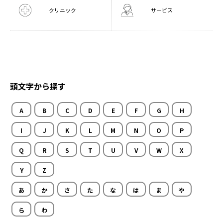
クリニック
サービス
頭文字から探す
A
B
C
D
E
F
G
H
I
J
K
L
M
N
O
P
Q
R
S
T
U
V
W
X
Y
Z
あ
か
さ
た
な
は
ま
や
ら
わ