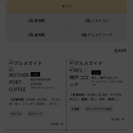
すべて
1階 食物販
2階 レストラン
3階 食物販
4階 グルメアリーナ
全44件
110
109
RF1／神戸コロッケ
MOTHER PORT
アールエフワン／コウベコロ
COFFEE
ッケ
マザーポートコーヒー
《営業時間：10:00～21:00》 サラダを
中心に、健康、安心・安全、鮮度にこだ
《営業時間：10:00～21:00》 （ラスト
わ...
オーダー ［フード］20:00・［ドリン
ク...
#洋食
#テイクアウト対応
#カフェ
#スイーツ
MORE
MORE