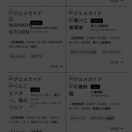
MORE
115-2
115-1
果汁工房果琳
NISHIKIYA KITCHEN
カジュウコウボウカリン
ニシキヤキッチン
《営業時間：10:00～21:00》 （ラスト
《営業時間：10:00～21:00》 NISHIKIYA
オーダー 20:50） 果汁工房果琳...
KITCHEN とは「世界...
#テイクアウト対応
#イートイン
#レトルト
#ギフト
MORE
MORE
117
116
杉養蜂園
りんごとバター。苺の
スギヨウホウエン
ワルツ
リンゴトバター。イチゴノワ
《営業時間：10:00～21:00》 （ラスト
ルツ
オーダー 20:55） 蜂蜜の杉養蜂...
《営業時間：10:00～21:00》 【りんご
#スイーツ
#アルコール提供
とバター。】と【苺のワルツ】の複合
店。...
MORE
#スイーツ
#お菓子