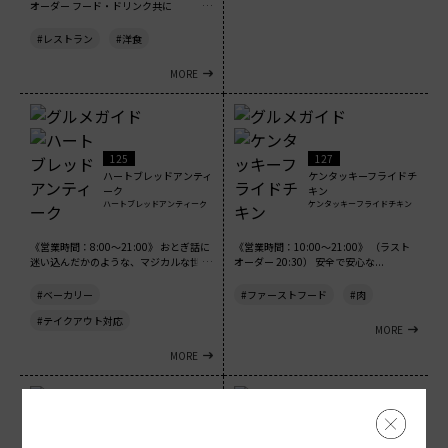
オーダー フード・ドリンク共に
21:30）...
#レストラン
#洋食
MORE
125
127
ハートブレッドアンティ
ケンタッキーフライドチ
ーク
キン
ハートブレッドアンティーク
ケンタッキーフライドチキン
《営業時間：8:00～21:00》 おとぎ話に
《営業時間：10:00～21:00》 （ラスト
迷い込んだかのような、マジカルな世界
オーダー 20:30） 安全で安心な...
観...
#ベーカリー
#ファーストフード
#肉
#テイクアウト対応
MORE
MORE
128
129
鮨 酒 肴 杉玉
ロイヤルホスト