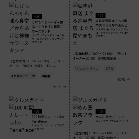
406
405
塩釜港直送 まぐろ丼専
じげもんちゃんぽん食
門店 まぐろ屋やまもと
堂／からあげと檸檬サ
シオガマコウチョクソウ マグ
ワースタンド
ロドンセンモンテン マグロヤ
ジゲモンチャンポンショクド
ヤマモト
ウ／カラアゲトレモンサワー
スタンド
《営業時間：10:00～21:00》 （ラスト
オーダー 20:30） 宮城県塩釜産...
《営業時間：10:00～21:00》 （ラスト
オーダー 20:30） 食事と一杯、...
#グルメアリーナ
#和食
#グルメアリーナ
#中華
MORE
MORE
407
408
100 時間カレー・Labo-
めん匠 政宗ブラック
TeriaPiece
メンショウ マサムネブラック
ヒャクジカンカレー・ラボテ
リアピース
《営業時間：10:00～21:00》 （ラスト
オーダー 20:30） 政宗公の時代...