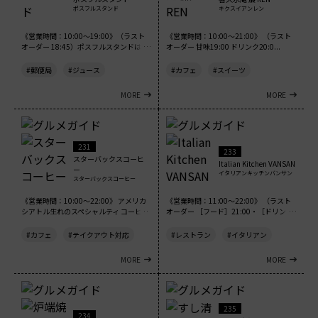
ポスフルスタンド
キクスイアンレン
《営業時間：10:00～19:00》（ラスト
《営業時間：10:00～21:00》 （ラスト
オーダー 18:45）ポスフルスタンドは、
オーダー 甘味19:00 ドリンク20:0...
郵便...
#郵便局
#ジュース
#カフェ
#スイーツ
MORE
MORE
231
233
スターバックスコーヒ
Italian Kitchen VANSAN
ー
イタリアンキッチンバンサン
スターバックスコーヒー
《営業時間：10:00～22:00》 アメリカ
《営業時間：11:00～22:00》 （ラスト
シアトル生れのスペシャルティ コーヒ...
オーダー ［フード］21:00・［ドリン
ク...
#カフェ
#テイクアウト対応
#レストラン
#イタリアン
MORE
MORE
235
234