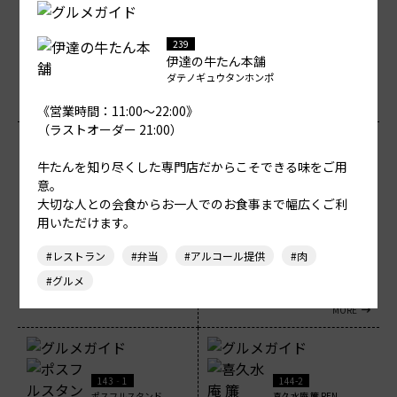
スシサケサカナ スギダマ
ロイヤルホスト
【月～木、日】11:00～22:00（ラスト
《営業時間：8:00～22:00》 （ラストオ
239
オーダー［フード・ドリンク］21:30）
ーダー 21:30） 親しい人をお招...
【...
伊達の牛たん本舗
#アルコール提供
#居酒屋
#レストラン
#洋食
ダテノギュウタンホンポ
MORE
MORE
《営業時間：11:00～22:00》
（ラストオーダー 21:00）
牛たんを知り尽くした専門店だからこそできる味をご用
130
131
WARABIYA
意。
ミスタードーナツ
ワラビヤ
大切な人との会食からお一人でのお食事まで幅広くご利
ミスタードーナツ
《営業時間：10:00～21:00》 WARABIYA
用いただけます。
わらびやのわらび餅 「ふわっ...
《営業時間：10:00～21:00》 （ラスト
オーダー イートイン：20:30） ...
#レストラン
#弁当
#アルコール提供
#肉
#お菓子
#アルコール提供
#お菓子
#テイクアウト対応
#グルメ
MORE
MORE
143‐1
144-2
ポスフルスタンド
喜久水庵 簾 REN