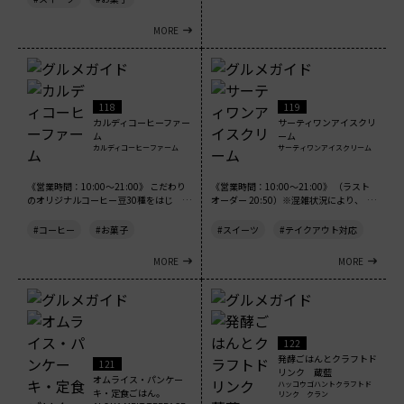
MORE
118
119
カルディコーヒーファー
サーティワンアイスクリ
ム
ーム
カルディコーヒーファーム
サーティワンアイスクリーム
《営業時間：10:00～21:00》 こだわり
《営業時間：10:00～21:00》 （ラスト
のオリジナルコーヒー豆30種をはじ
オーダー 20:50）※混雑状況により、
め、...
ラ...
#コーヒー
#お菓子
#スイーツ
#テイクアウト対応
MORE
MORE
122
発酵ごはんとクラフトド
121
リンク 蔵藍
オムライス・パンケー
ハッコウゴハントクラフトド
キ・定食ごはん。
リンク クラン