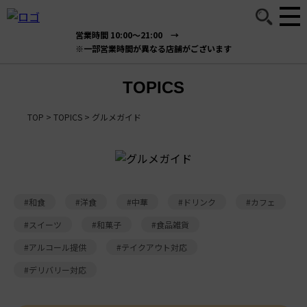
営業時間 10:00～21:00 →
※一部営業時間が異なる店舗がございます
TOPICS
TOP
>
TOPICS
>
グルメガイド
#和食
#洋食
#中華
#ドリンク
#カフェ
#スイーツ
#和菓子
#食品雑貨
#アルコール提供
#テイクアウト対応
#デリバリー対応