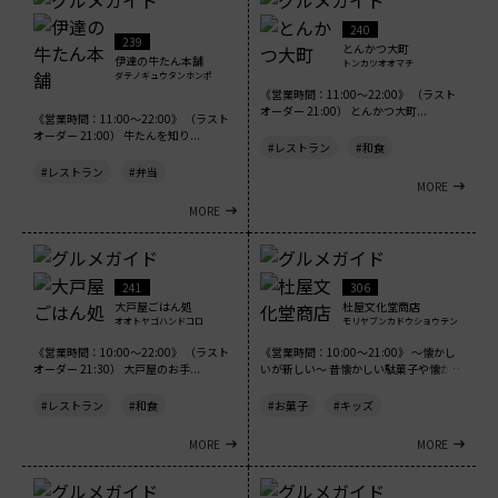
240
239
とんかつ大町
伊達の牛たん本舗
トンカツオオマチ
ダテノギュウタンホンポ
《営業時間：11:00～22:00》 （ラスト
オーダー 21:00） とんかつ大町...
《営業時間：11:00～22:00》 （ラスト
オーダー 21:00） 牛たんを知り...
#レストラン
#和食
#レストラン
#弁当
MORE
MORE
241
306
大戸屋ごはん処
杜屋文化堂商店
オオトヤゴハンドコロ
モリヤブンカドウショウテン
《営業時間：10:00～22:00》 （ラスト
《営業時間：10:00～21:00》 ～懐かし
オーダー 21:30） 大戸屋のお手...
いが新しい～ 昔懐かしい駄菓子や懐か...
#レストラン
#和食
#お菓子
#キッズ
MORE
MORE