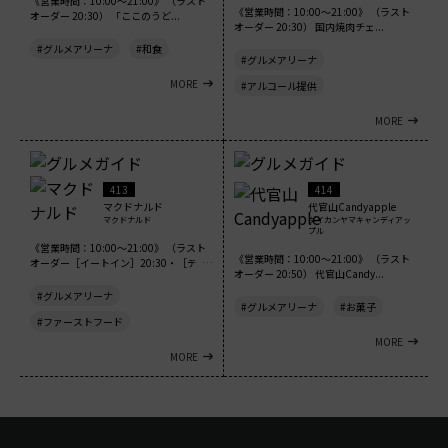
《営業時間：10:00～21:00》 （ラスト
《営業時間：10:00～21:00》 （ラスト
オーダー 20:30） 「ここのうど...
オーダー 20:30） 国内焼肉チェ...
#グルメアリーナ
#和食
#グルメアリーナ
MORE
#アルコール提供
MORE
413
414
マクドナルド
代官山Candyapple
マクドナルド
ダイカンヤマキャンディアッ
プル
《営業時間：10:00～21:00》 （ラスト
《営業時間：10:00～21:00》 （ラスト
オーダー［イートイン］20:30・［テイ
オーダー 20:50） 代官山Candy...
ク...
#グルメアリーナ
#グルメアリーナ
#お菓子
#ファーストフード
MORE
MORE