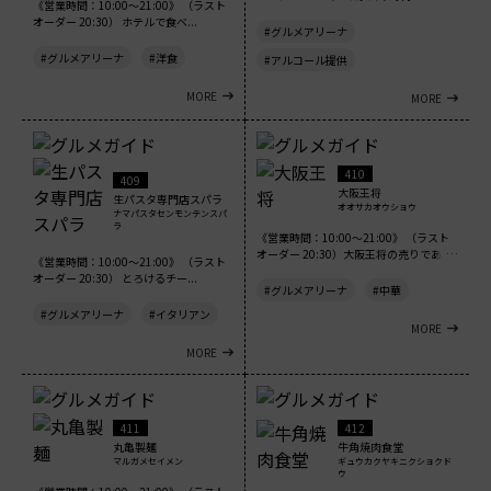
《営業時間：10:00～21:00》 （ラスト
オーダー 20:30） ホテルで食べ...
#グルメアリーナ
#グルメアリーナ
#洋食
#アルコール提供
MORE
MORE
410
409
大阪王将
生パスタ専門店スパラ
オオサカオウショウ
ナマパスタセンモンテンスパ
ラ
《営業時間：10:00～21:00》 （ラスト
オーダー 20:30）大阪王将の売りであ
《営業時間：10:00～21:00》 （ラスト
る...
オーダー 20:30） とろけるチー...
#グルメアリーナ
#中華
#グルメアリーナ
#イタリアン
MORE
MORE
411
412
丸亀製麺
牛角焼肉食堂
マルガメセイメン
ギュウカクヤキニクショクド
ウ