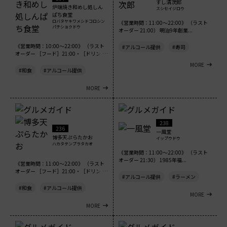
すし清次郎
炉端焼き和めし処しん
スシセイジロウ
ぱち食堂
ロバタヤキワメシドコロシン
《営業時間：11:00～22:00》 （ラスト
パチショクドウ
オーダー 21:00） 明治9年創業...
《営業時間：10:00～22:00》 （ラスト
#アルコール提供
#寿司
オーダー ［フード］21:00・［ドリン
ク...
MORE
#和食
#アルコール提供
MORE
238
236
一風堂
博多天ぷらたかお
イップウドウ
ハカタテンプラタカオ
《営業時間：11:00～22:00》 （ラスト
オーダー 21:30） 1985年福...
《営業時間：11:00～22:00》 （ラスト
オーダー ［フード］21:00・［ドリン
#アルコール提供
#ラーメン
ク...
#和食
#アルコール提供
MORE
MORE