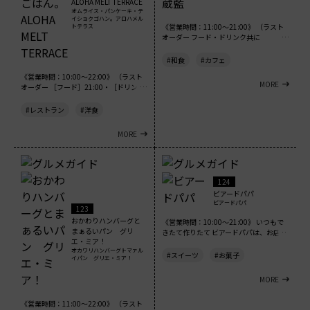
ALOHA MELT TERRACE
オムライス・パンケーキ・テ
イショクゴハン。アロハメル
《営業時間：11:00～21:00》 （ラスト
トテラス
オーダー フード・ドリンク共に
20:30）...
#和食
#カフェ
《営業時間：10:00～22:00》 （ラスト
MORE
オーダー ［フード］21:00・［ドリン
ク...
#レストラン
#洋食
MORE
124
ビアードパパ
ビアードパパ
123
おかわりハンバーグと
《営業時間：10:00～21:00》 いつもで
まぁるいパン グリ
きたて作りたて ビアードパパは、お店...
エ・ミア！
オカワリハンバーグトマァル
#スイーツ
#お菓子
イパン グリエ・ミア！
MORE
《営業時間：11:00～22:00》 （ラスト