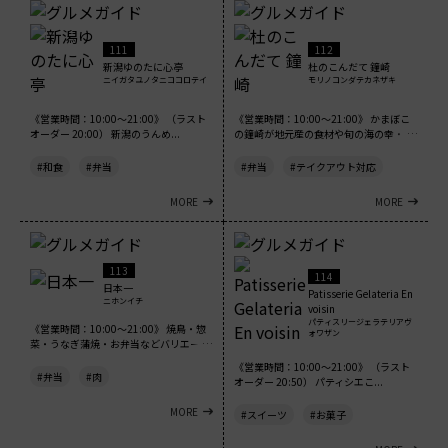
111
112
新潟ゆのたに心亭
杜のこんだて 鐘崎
ニイガタユノタニココロテイ
モリノコンダテカネザキ
《営業時間：10:00～21:00》 （ラスト
《営業時間：10:00～21:00》 かまぼこ
オーダー 20:00） 新潟のうんめ...
の鐘崎が地元産の食材や旬の海の幸・山
の...
#和食
#弁当
#弁当
#テイクアウト対応
MORE
MORE
113
114
日本一
Patisserie Gelateria En
ニホンイチ
voisin
パティスリージェラテリアヴ
《営業時間：10:00～21:00》 焼鳥・惣
ォワザン
菜・うなぎ蒲焼・お弁当などバリエーシ
ョ...
《営業時間：10:00～21:00》 （ラスト
#弁当
#肉
オーダー 20:50） パティシエこ...
MORE
#スイーツ
#お菓子